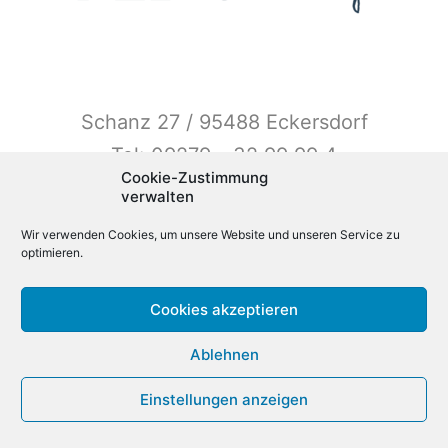
Schanz 27 / 95488 Eckersdorf
Tel: 09279 – 32 99 99 4
Cookie-Zustimmung
kontakt@Der-Staudenhof.de
verwalten
Wir verwenden Cookies, um unsere Website und unseren Service zu
optimieren.
Cookies akzeptieren
Instagram
Ablehnen
Einstellungen anzeigen