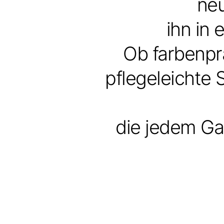
neu
ihn in
Ob farbenpr
pflegeleichte 
die jedem Gar