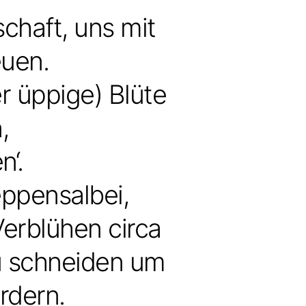
chaft, uns mit
euen.
r üppige) Blüte
,
n‘.
eppensalbei,
erblühen circa
u schneiden um
rdern.