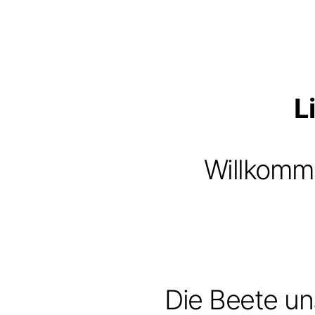
L
Willkomme
Die Beete uns