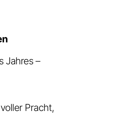
en
s Jahres –
voller Pracht,