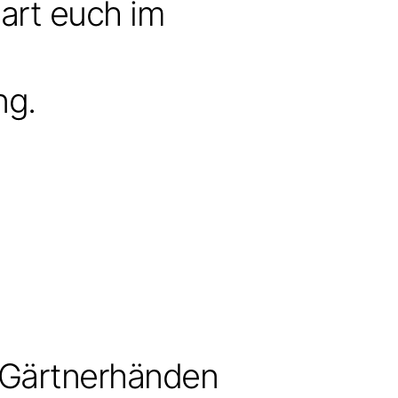
part euch im
ng.
 Gärtnerhänden