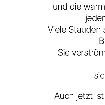
und die warm
jede
Viele Stauden s
B
Sie verström
si
Auch jetzt is