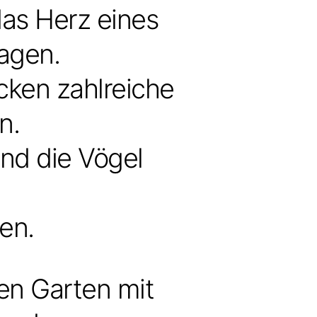
as Herz eines
agen.
ocken zahlreiche
n.
end die Vögel
en.
ren Garten mit